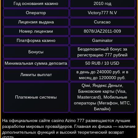
Год основания казино
2010 год
Оператор
Victory777 N.V
Лицензия выдана
Curacao
Номер лицензии
8078/JAZ2011-009
Платформа казино
Gaminator
Бездепозитный бонус за
Бонусы
регистрацию 777 рублей
Минимальная сумма депозита
50 RUB / 10 USD
в день до 240000 руб. и в
Лимиты выплат
месяц до 1200000 руб.
Qiwi, Яндекс.Деньги,
Банковские карты (Visa,
Платежные системы
Mastercard), Мобильные
операторы (Мегафон, МТС,
Билайн)
На официальном сайте casino Azino 777 размещаются лучшие
разработки мировых провайдеров. Главная их фишка — наличие
дополнительных функций и высокий теоретический возврат