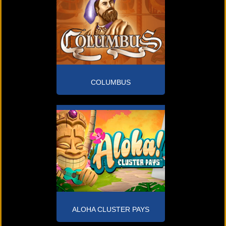
COLUMBUS
ALOHA CLUSTER PAYS