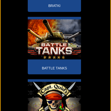
BRATKI
BATTLE TANKS