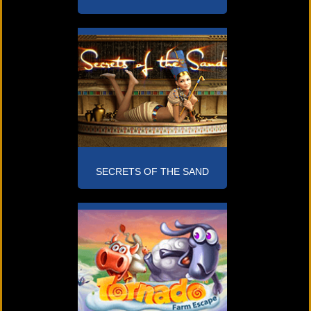
SECRETS OF THE SAND