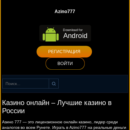
Azino777
РЕГИСТРАЦИЯ
ВОЙТИ
Найти
Казино онлайн – Лучшие казино в
России
Азино 777 — это лицензионное онлайн казино, лидер среди
аналогов во всем Рунете. Играть в Azino777 на реальные деньги