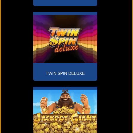
TWIN SPIN DELUXE