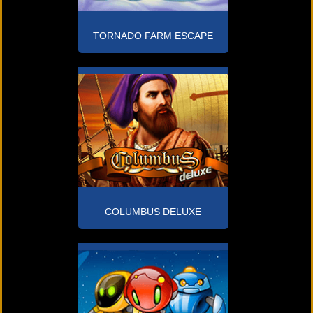
TORNADO FARM ESCAPE
COLUMBUS DELUXE