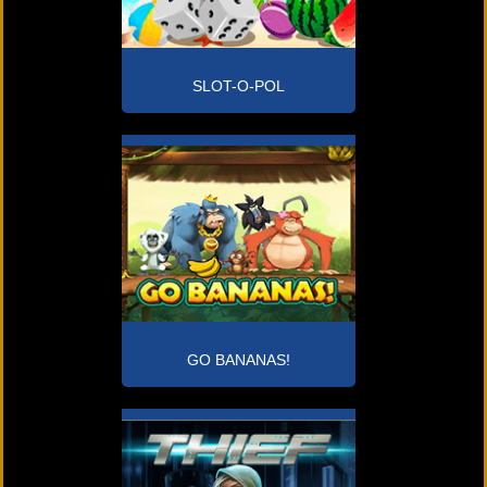
SLOT-O-POL
GO BANANAS!