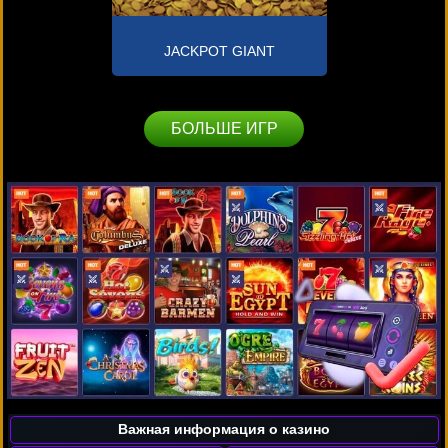
JACKPOT GIANT
БОЛЬШЕ ИГР
Важная информация о казино