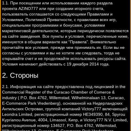
1.1. При посещении или использовании каждого раздела
проекта AZINO777 или при создании игорного счета,
пользователь соглашается со следующими Правилами и
Условиями, Политикой Приватности, с правилами всех игр,
специальными программами и бонусами, условиями
маркетинговой деятельности, которые периодически появляются
на сайте заведения. Все пункты и условия, перечисленные ниже,
именуются в общем варианте как “Правила”. Внимательно
прочитайте все условия, прежде чем принимать их. Если вы не
согласны с условиями и вы не хотите им следовать, тогда не
открывайте счет и не продолжайте использовать ресурсы сайта.
Условия начинают действовать с 19 декабря 2014 года.
2. Стороны
2.1. Информация на сайте предоставлена под лицензией in the
Commercial Register of the Curacao Chamber of Comerce &
industry ( P.O. Box 4762, Willemstad, Wilhelminalaan 13, Curacao,
E-Commerce Park Vredenberg), основанной на Нидерландских
Антильских Островах, группой компаний Victory777 включающей
Leondra Limited, регистрационный номер HE349390, 84, Spyrou
Kyprianou Avenue, 4004, Limassol, Кипр, и Victory777 N.V. Limited,
регистрационный номер 134627, P.O. Box 4762, Willemstad,